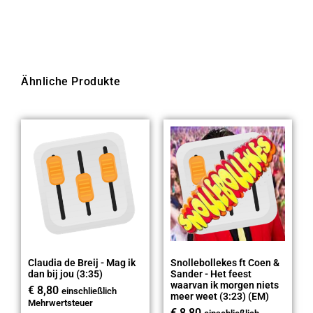
Ähnliche Produkte
Claudia de Breij - Mag ik
Snollebollekes ft Coen &
dan bij jou (3:35)
Sander - Het feest
waarvan ik morgen niets
€
8,80
einschließlich
meer weet (3:23) (EM)
Mehrwertsteuer
€
8,80