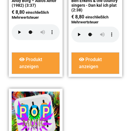
Andy Borg – Adios Amor
Ben Erkens & the country
(1982) (3:37)
singers - Dan kal ich plat
(2:38)
€
8,80
einschließlich
€
8,80
einschließlich
Mehrwertsteuer
Mehrwertsteuer
Produkt
Produkt
anzeigen
anzeigen