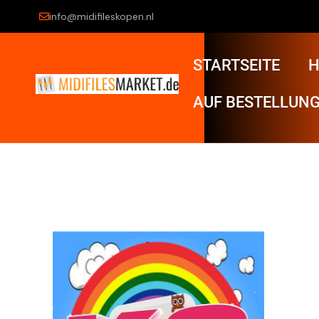
info@midifileskopen.nl
STARTSEITE
H
AUF BESTELLUNG