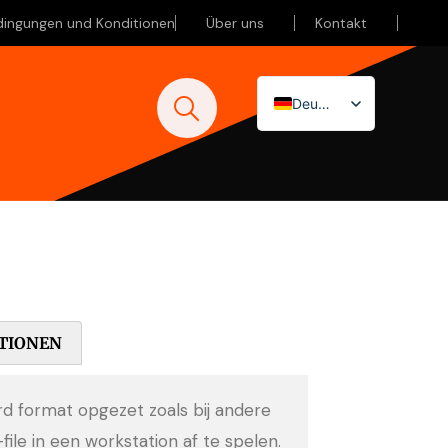
dingungen und Konditionen
Über uns
Kontakt
Deutsch
Nederlands
English (UK)
TIONEN
ard format opgezet zoals bij andere
-file in een workstation af te spelen.