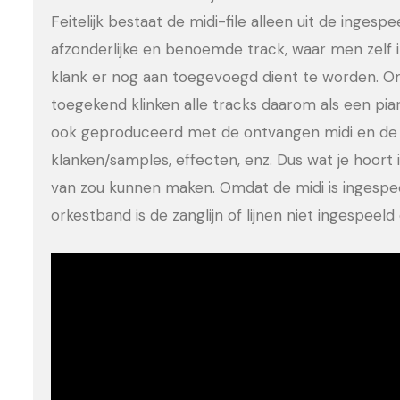
Feitelijk bestaat de midi-file alleen uit de ingesp
afzonderlijke en benoemde track, waar men zelf 
klank er nog aan toegevoegd dient te worden. Om
toegekend klinken alle tracks daarom als een pia
ook geproduceerd met de ontvangen midi en de 
klanken/samples, effecten, enz. Dus wat je hoort is
van zou kunnen maken. Omdat de midi is ingesp
orkestband is de zanglijn of lijnen niet ingespee