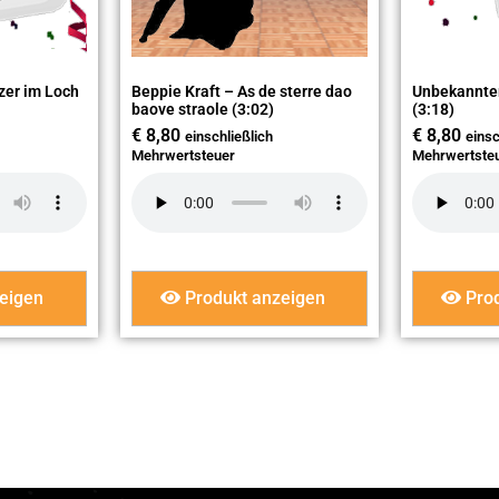
zer im Loch
Beppie Kraft – As de sterre dao
Unbekannter
baove straole (3:02)
(3:18)
€
8,80
€
8,80
einschließlich
einsc
Mehrwertsteuer
Mehrwertste
eigen
Produkt anzeigen
Prod