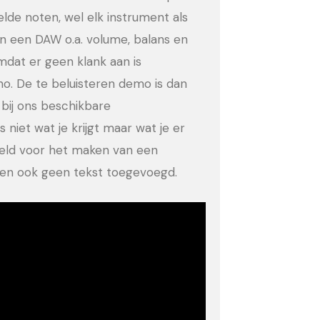
eelde noten, wel elk instrument als
in een DAW o.a. volume, balans en
dat er geen klank aan is
no. De te beluisteren demo is dan
bij ons beschikbare
 niet wat je krijgt maar wat je er
eeld voor het maken van een
ld en ook geen tekst toegevoegd.