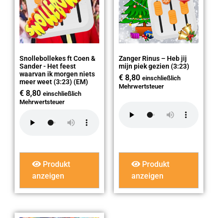
Snollebollekes ft Coen &
Zanger Rinus – Heb jij
Sander - Het feest
mijn piek gezien (3:23)
waarvan ik morgen niets
€
8,80
einschließlich
meer weet (3:23) (EM)
Mehrwertsteuer
€
8,80
einschließlich
Mehrwertsteuer
Produkt
Produkt
anzeigen
anzeigen