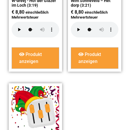
W-dreej - Höf der Glazer
Wim Sonneveld – Het
im Loch (3:19)
dorp (3:21)
€
8,80
€
8,80
einschließlich
einschließlich
Mehrwertsteuer
Mehrwertsteuer
Produkt
Produkt
anzeigen
anzeigen