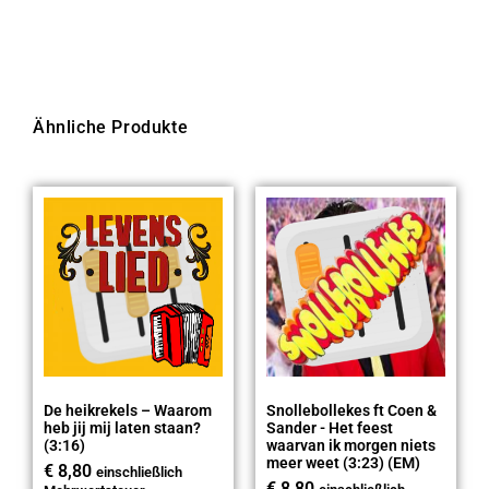
Ähnliche Produkte
De heikrekels – Waarom
Snollebollekes ft Coen &
heb jij mij laten staan?
Sander - Het feest
(3:16)
waarvan ik morgen niets
meer weet (3:23) (EM)
€
8,80
einschließlich
€
8,80