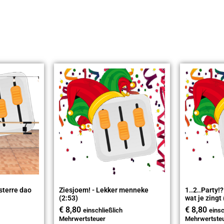
sterre dao
Ziesjoem! - Lekker menneke
1..2..Party!
(2:53)
wat je zingt
€
8,80
€
8,80
einschließlich
einsc
Mehrwertsteuer
Mehrwertste