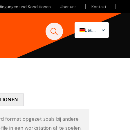
dingungen und Konditionen
Über uns
Kontakt
Deutsch
Nederlands
English (UK)
TIONEN
ard format opgezet zoals bij andere
-file in een workstation af te spelen.