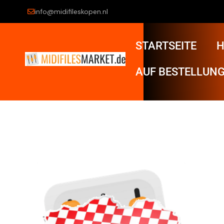
info@midifileskopen.nl
STARTSEITE
H
AUF BESTELLUNG