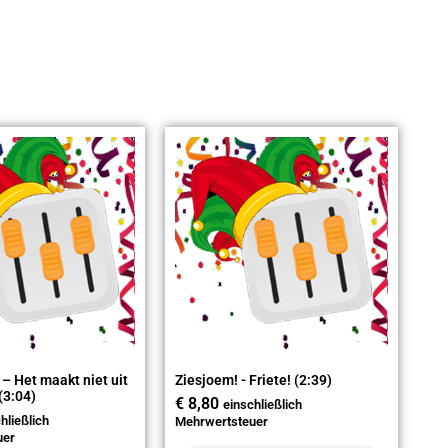
? – Het maakt niet uit
Ziesjoem! - Friete! (2:39)
 (3:04)
€
8,80
einschließlich
hließlich
Mehrwertsteuer
uer