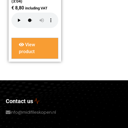
(3:04)
€
8,80
including VAT
View
product
Contact us
info@midifileskopen.nl