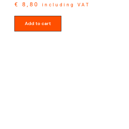
€
8,80
including VAT
Add to cart