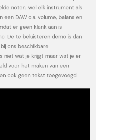
eelde noten, wel elk instrument als
in een DAW o.a. volume, balans en
dat er geen klank aan is
no. De te beluisteren demo is dan
bij ons beschikbare
 niet wat je krijgt maar wat je er
eeld voor het maken van een
ld en ook geen tekst toegevoegd.