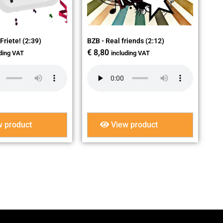
Friete! (2:39)
BZB - Real friends (2:12)
€
8,80
uding VAT
including VAT
 product
View product