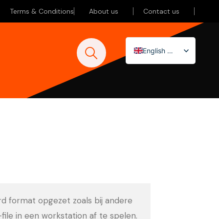
Terms & Conditions
About us
Contact us
English (UK)
Nederlands
Deutsch
ard format opgezet zoals bij andere
-file in een workstation af te spelen.