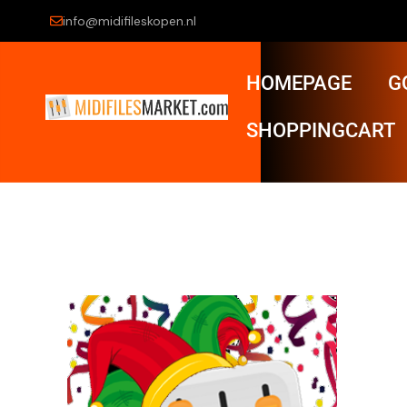
info@midifileskopen.nl
HOMEPAGE
G
SHOPPINGCART