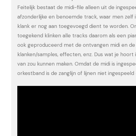
Feitelijk bestaat de midi-file alleen uit de ingesp
afzonderlijke en benoemde track, waar men zelf 
klank er nog aan toegevoegd dient te worden. Om
toegekend klinken alle tracks daarom als een pia
ook geproduceerd met de ontvangen midi en de 
klanken/samples, effecten, enz. Dus wat je hoort is
van zou kunnen maken. Omdat de midi is ingesp
orkestband is de zanglijn of lijnen niet ingespee