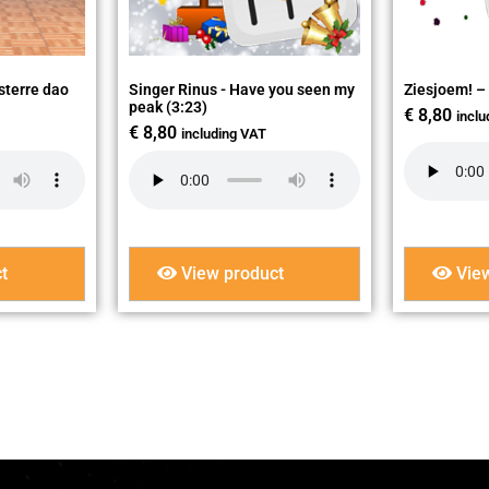
sterre dao
Singer Rinus - Have you seen my
Ziesjoem! – 
peak (3:23)
€
8,80
incl
€
8,80
including VAT
t
View product
View