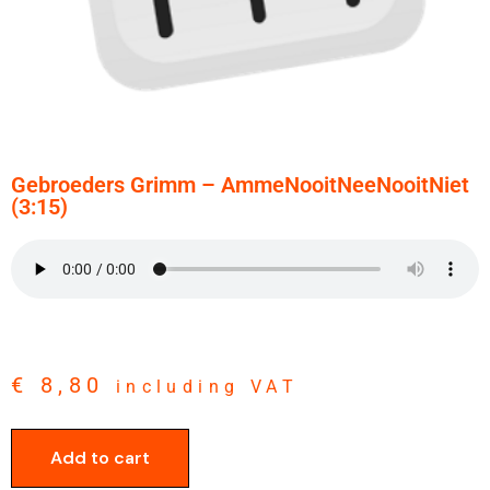
Gebroeders Grimm – AmmeNooitNeeNooitNiet
(3:15)
€
8,80
including VAT
Add to cart