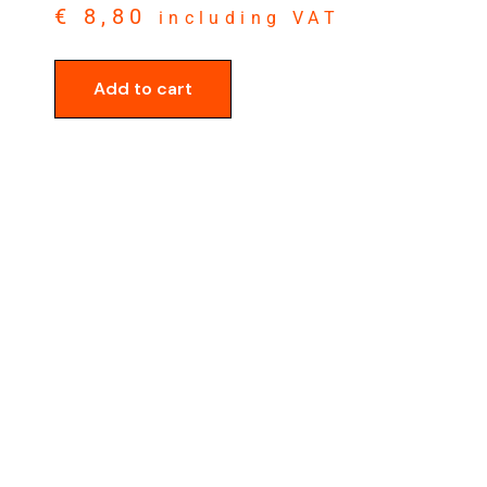
€
8,80
including VAT
Add to cart