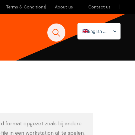
Terms & Conditions
About us
Contact us
English (UK)
Nederlands
Deutsch
ard format opgezet zoals bij andere
-file in een workstation af te spelen.