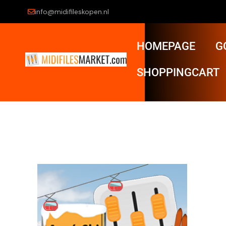
info@midifileskopen.nl
HOMEPAGE
G
SHOPPINGCART