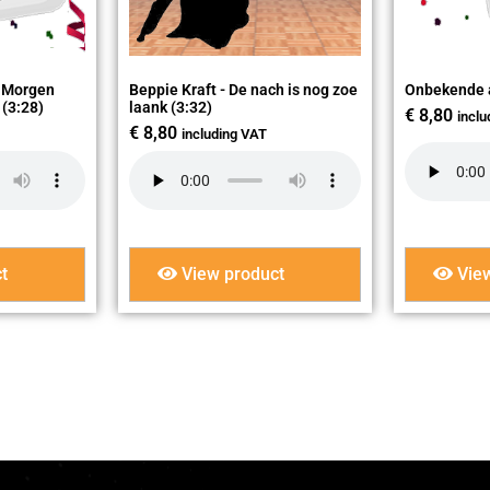
 Morgen
Beppie Kraft - De nach is nog zoe
Onbekende ar
 (3:28)
laank (3:32)
€
8,80
incl
€
8,80
including VAT
t
View product
View