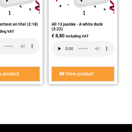
tiest en titel (3:18)
All 13 jaanke - A white duck
(3:22)
uding VAT
€
8,80
including VAT
 product
View product