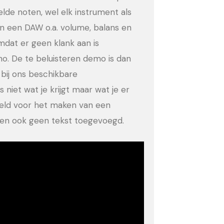
eelde noten, wel elk instrument als
in een DAW o.a. volume, balans en
dat er geen klank aan is
no. De te beluisteren demo is dan
bij ons beschikbare
 niet wat je krijgt maar wat je er
eeld voor het maken van een
ld en ook geen tekst toegevoegd.