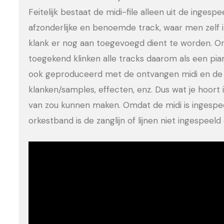
Feitelijk bestaat de midi-file alleen uit de ingesp
afzonderlijke en benoemde track, waar men zelf 
klank er nog aan toegevoegd dient te worden. Om
toegekend klinken alle tracks daarom als een pia
ook geproduceerd met de ontvangen midi en de 
klanken/samples, effecten, enz. Dus wat je hoort is
van zou kunnen maken. Omdat de midi is ingesp
orkestband is de zanglijn of lijnen niet ingespee