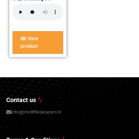
View
product
Contact us
info@midifileskopen.nl