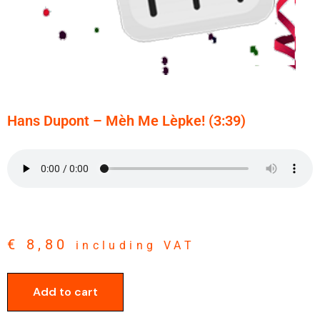
Hans Dupont – Mèh Me Lèpke! (3:39)
€
8,80
including VAT
Add to cart