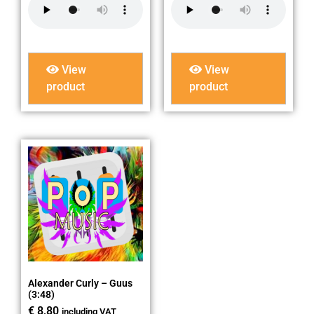
View
View
product
product
Alexander Curly – Guus
(3:48)
€
8,80
including VAT