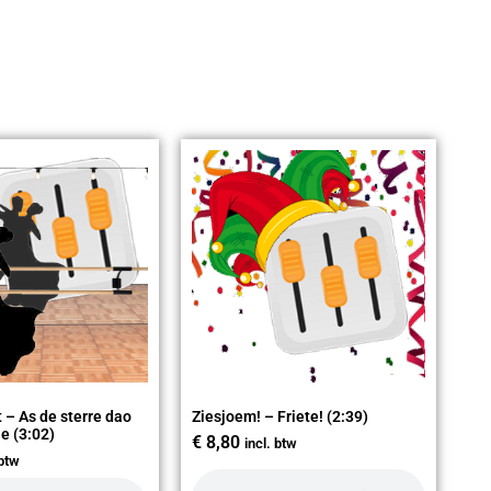
 – As de sterre dao
Ziesjoem! – Friete! (2:39)
e (3:02)
€
8,80
incl. btw
 btw