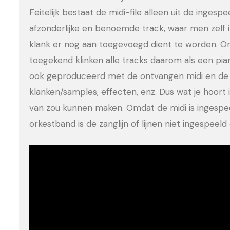
Feitelijk bestaat de midi-file alleen uit de ingesp
afzonderlijke en benoemde track, waar men zelf 
klank er nog aan toegevoegd dient te worden. Om
toegekend klinken alle tracks daarom als een pia
ook geproduceerd met de ontvangen midi en de 
klanken/samples, effecten, enz. Dus wat je hoort is
van zou kunnen maken. Omdat de midi is ingesp
orkestband is de zanglijn of lijnen niet ingespee