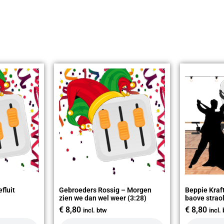
efluit
Gebroeders Rossig – Morgen
Beppie Kraft
zien we dan wel weer (3:28)
baove straol
€
8,80
€
8,80
incl. btw
incl.