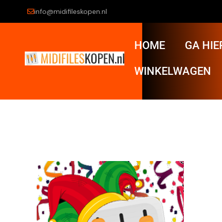
info@midifileskopen.nl
HOME
GA HIE
WINKELWAGEN