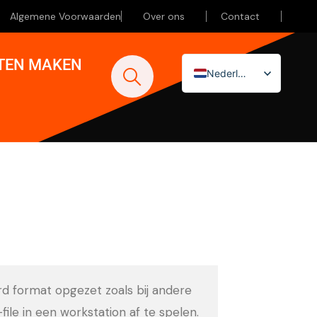
Algemene Voorwaarden
Over ons
Contact
ATEN MAKEN
Nederlands
English (UK)
Deutsch
ard format opgezet zoals bij andere
-file in een workstation af te spelen.