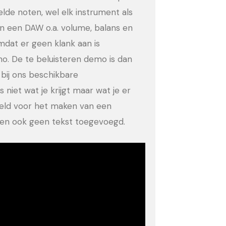
eelde noten, wel elk instrument als
in een DAW o.a. volume, balans en
dat er geen klank aan is
no. De te beluisteren demo is dan
bij ons beschikbare
 niet wat je krijgt maar wat je er
eeld voor het maken van een
ld en ook geen tekst toegevoegd.