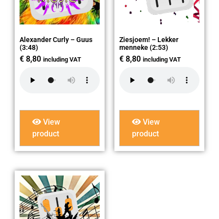
Alexander Curly – Guus
Ziesjoem! – Lekker
(3:48)
menneke (2:53)
€
8,80
€
8,80
including VAT
including VAT
View
View
product
product