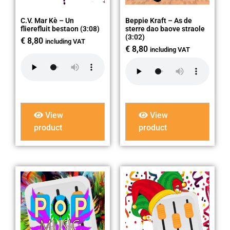
C.V. Mar Kè – Un
Beppie Kraft – As de
flierefluit bestaon (3:08)
sterre dao baove straole
(3:02)
€
8,80
including VAT
€
8,80
including VAT
View
View
product
product