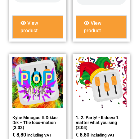
View
View
product
product
Kylie Minogue ft Dikkie
1..2..Party! - It doesn't
Dik – The loco-motion
matter what you sing
(3:33)
(3:04)
€
8,80
€
8,80
including VAT
including VAT