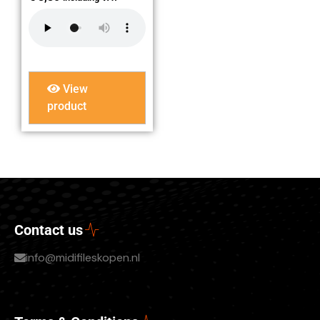
View
product
Contact us
info@midifileskopen.nl