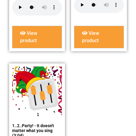
View
View
product
product
1..2..Party! - It doesn't
matter what you sing
(3:04)