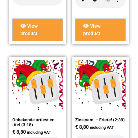
View
View
product
product
Onbekende artiest en
Ziesjoem! – Friete! (2:39)
titel (3:18)
€
8,80
including VAT
€
8,80
including VAT