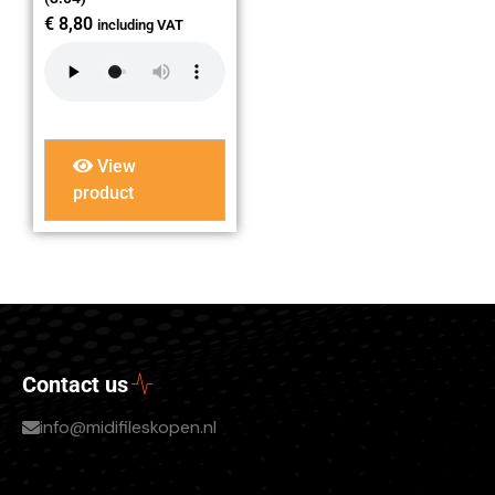
€
8,80
including VAT
View
product
Contact us
info@midifileskopen.nl