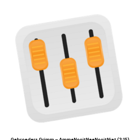
Gebroeders Grimm – AmmeNooitNeeNooitNiet (3:15)