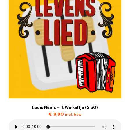
Louis Neefs – ’t Winkeltje (3:50)
€
8,80
incl. btw