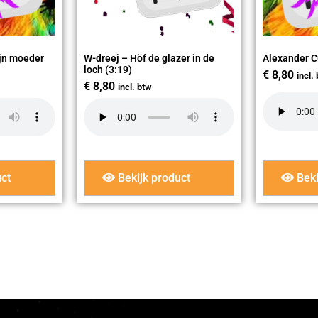
jn moeder
W-dreej – Höf de glazer in de
Alexander C
loch (3:19)
€
8,80
incl.
€
8,80
incl. btw
ct
Bekijk product
Beki