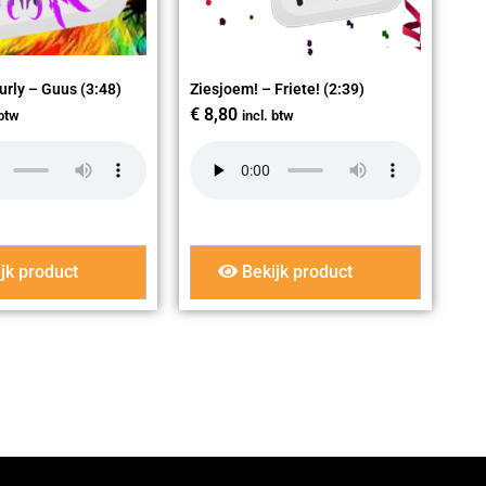
urly – Guus (3:48)
Ziesjoem! – Friete! (2:39)
€
8,80
 btw
incl. btw
jk product
Bekijk product