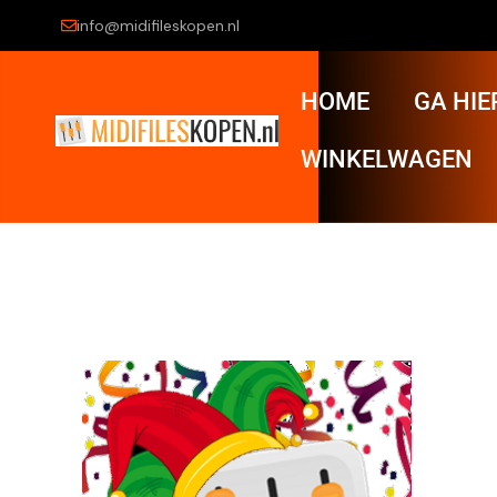
info@midifileskopen.nl
HOME
GA HIE
WINKELWAGEN