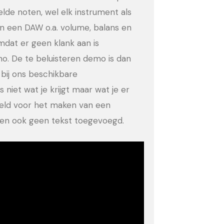
eelde noten, wel elk instrument als
in een DAW o.a. volume, balans en
dat er geen klank aan is
no. De te beluisteren demo is dan
bij ons beschikbare
 niet wat je krijgt maar wat je er
eeld voor het maken van een
ld en ook geen tekst toegevoegd.