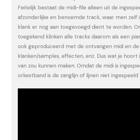
Feitelijk bestaat de midi-file alleen uit de ingesp
afzonderlijke en benoemde track, waar men zelf 
klank er nog aan toegevoegd dient te worden. Om
toegekend klinken alle tracks daarom als een pia
ook geproduceerd met de ontvangen midi en de 
klanken/samples, effecten, enz. Dus wat je hoort is
van zou kunnen maken. Omdat de midi is ingesp
orkestband is de zanglijn of lijnen niet ingespee