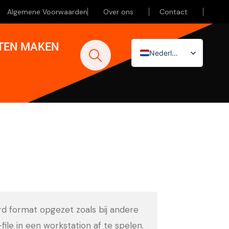
Algemene Voorwaarden
Over ons
Contact
ATEN MAKEN
Nederlands
English (UK)
Deutsch
ard format opgezet zoals bij andere
-file in een workstation af te spelen.