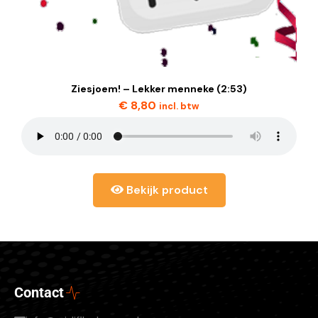
Ziesjoem! – Lekker menneke (2:53)
€
8,80
incl. btw
Bekijk product
Contact