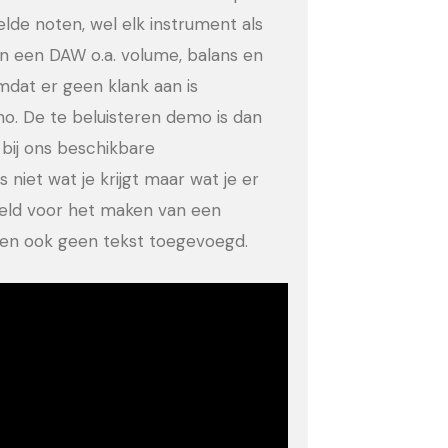
eelde noten, wel elk instrument als
in een DAW o.a. volume, balans en
dat er geen klank aan is
no. De te beluisteren demo is dan
bij ons beschikbare
 niet wat je krijgt maar wat je er
eeld voor het maken van een
ld en ook geen tekst toegevoegd.