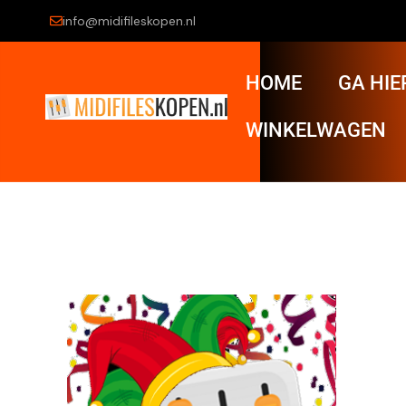
info@midifileskopen.nl
HOME
GA HIE
WINKELWAGEN