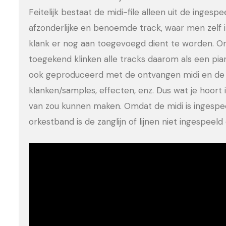
Feitelijk bestaat de midi-file alleen uit de ingesp
afzonderlijke en benoemde track, waar men zelf 
klank er nog aan toegevoegd dient te worden. Om
toegekend klinken alle tracks daarom als een pia
ook geproduceerd met de ontvangen midi en de 
klanken/samples, effecten, enz. Dus wat je hoort is
van zou kunnen maken. Omdat de midi is ingesp
orkestband is de zanglijn of lijnen niet ingespee