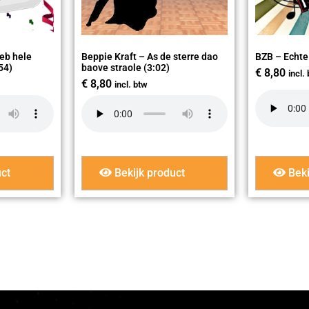
Heb hele
Beppie Kraft – As de sterre dao
BZB – Echte
54)
baove straole (3:02)
€
8,80
incl.
€
8,80
incl. btw
ct
Bekijk product
Beki