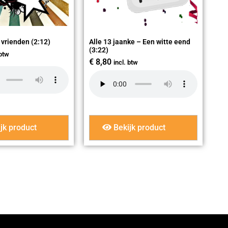
 vrienden (2:12)
Alle 13 jaanke – Een witte eend
(3:22)
 btw
€
8,80
incl. btw
jk product
Bekijk product