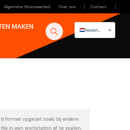
Algemene Voorwaarden
Over ons
Contact
ATEN MAKEN
Nederlands
English (UK)
Deutsch
ard format opgezet zoals bij andere
-file in een workstation af te spelen.