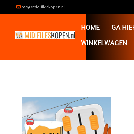
info@midifileskopen.nl
HOME
GA HIE
WINKELWAGEN