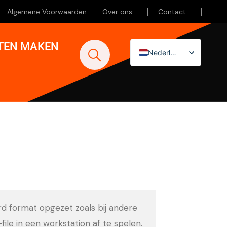
Algemene Voorwaarden
Over ons
Contact
ATEN MAKEN
Nederlands
English (UK)
Deutsch
ard format opgezet zoals bij andere
-file in een workstation af te spelen.