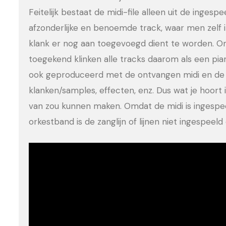
Feitelijk bestaat de midi-file alleen uit de ingesp
afzonderlijke en benoemde track, waar men zelf 
klank er nog aan toegevoegd dient te worden. Om
toegekend klinken alle tracks daarom als een pia
ook geproduceerd met de ontvangen midi en de 
klanken/samples, effecten, enz. Dus wat je hoort is
van zou kunnen maken. Omdat de midi is ingesp
orkestband is de zanglijn of lijnen niet ingespee