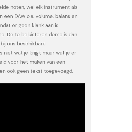
eelde noten, wel elk instrument als
in een DAW o.a. volume, balans en
dat er geen klank aan is
no. De te beluisteren demo is dan
bij ons beschikbare
 niet wat je krijgt maar wat je er
eeld voor het maken van een
ld en ook geen tekst toegevoegd.