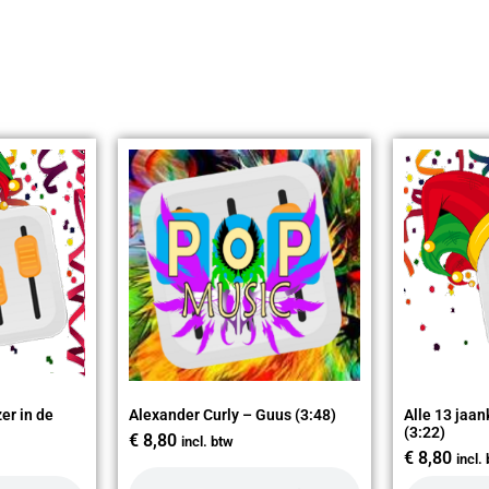
er in de
Alexander Curly – Guus (3:48)
Alle 13 jaan
(3:22)
€
8,80
incl. btw
€
8,80
incl.