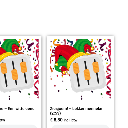
ke – Een witte eend
Ziesjoem! – Lekker menneke
(2:53)
€
8,80
 btw
incl. btw