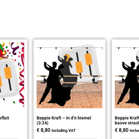
efluit
Beppie Kraft – In d’n hiemel
Beppie Kraft
(3:24)
baove straol
€
8,80
€
8,80
including VAT
incl