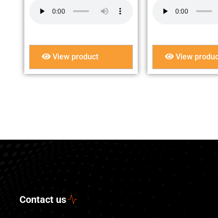
View product
View produc
Contact us