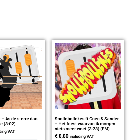
 – As de sterre dao
Snollebollekes ft Coen & Sander
e (3:02)
– Het feest waarvan ik morgen
niets meer weet (3:23) (EM)
uding VAT
€
8,80
including VAT