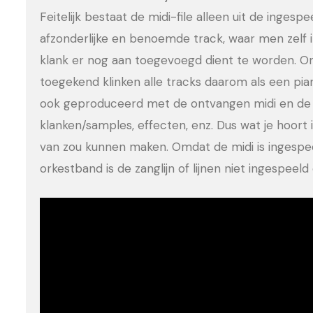
Feitelijk bestaat de midi-file alleen uit de ingesp
afzonderlijke en benoemde track, waar men zelf 
klank er nog aan toegevoegd dient te worden. Om
toegekend klinken alle tracks daarom als een pia
ook geproduceerd met de ontvangen midi en de 
klanken/samples, effecten, enz. Dus wat je hoort is
van zou kunnen maken. Omdat de midi is ingesp
orkestband is de zanglijn of lijnen niet ingespee