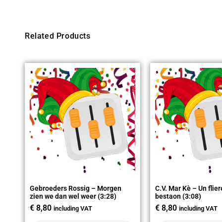
Related Products
Gebroeders Rossig – Morgen
C.V. Mar Kè – Un flier
zien we dan wel weer (3:28)
bestaon (3:08)
€
8,80
€
8,80
including VAT
including VAT