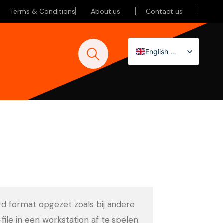
Terms & Conditions
About us
Contact us
English (UK)
Nederlands
Deutsch
ard format opgezet zoals bij andere
-file in een workstation af te spelen.