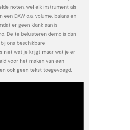
eelde noten, wel elk instrument als
in een DAW o.a. volume, balans en
dat er geen klank aan is
no. De te beluisteren demo is dan
bij ons beschikbare
 niet wat je krijgt maar wat je er
eeld voor het maken van een
ld en ook geen tekst toegevoegd.