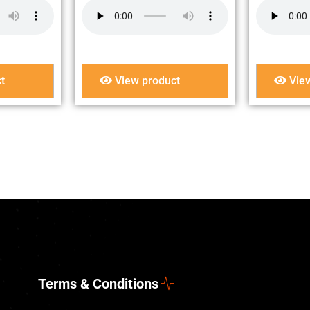
t
View product
View
Terms & Conditions