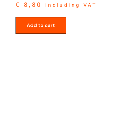
€
8,80
including VAT
Add to cart