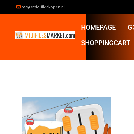
info@midifileskopen.nl
HOMEPAGE
G
SHOPPINGCART