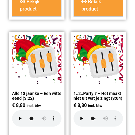
Bekijk
Bekijk
product
product
Alle 13 jaanke – Een witte
1..2..Party!? – Het maakt
eend (3:22)
niet uit wat je zingt (3:04)
€
8,80
€
8,80
incl. btw
incl. btw