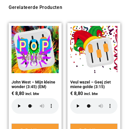
Gerelateerde Producten
John West – Mijn kleine
Veul wazel – Geej ziet
wonder (3:45) (EM)
miene golde (3:15)
€
8,80
€
8,80
incl. btw
incl. btw