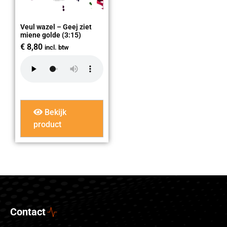
Veul wazel – Geej ziet
miene golde (3:15)
€
8,80
incl. btw
Bekijk
product
Contact