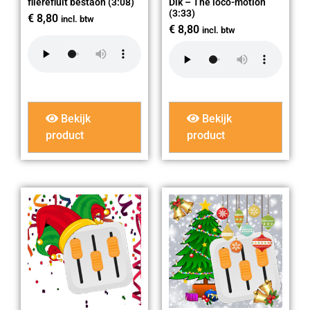
flierefluit bestaon (3:08)
Dik – The loco-motion
(3:33)
€
8,80
incl. btw
€
8,80
incl. btw
Bekijk
Bekijk
product
product