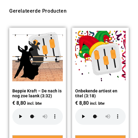
Gerelateerde Producten
Beppie Kraft – De nach is
Onbekende artiest en
nog zoe laank (3:32)
titel (3:18)
€
8,80
€
8,80
incl. btw
incl. btw