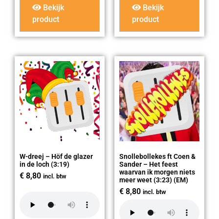
Bekijk
Bekijk
product
product
W-dreej – Höf de glazer
Snollebollekes ft Coen &
in de loch (3:19)
Sander – Het feest
waarvan ik morgen niets
€
8,80
incl. btw
meer weet (3:23) (EM)
€
8,80
incl. btw