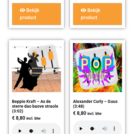
Bekijk
Bekijk
product
product
Beppie Kraft – As de
Alexander Curly – Guus
sterre dao baove straole
(3:48)
(3:02)
€
8,80
incl. btw
€
8,80
incl. btw