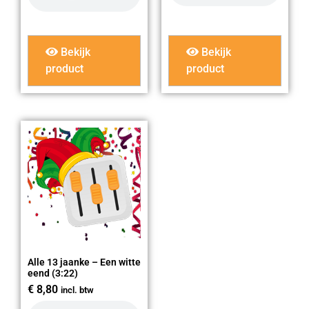
Bekijk
Bekijk
product
product
Alle 13 jaanke – Een witte
eend (3:22)
€
8,80
incl. btw