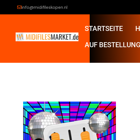
info@midifileskopen.nl
STARTSEITE
H
AUF BESTELLUNG