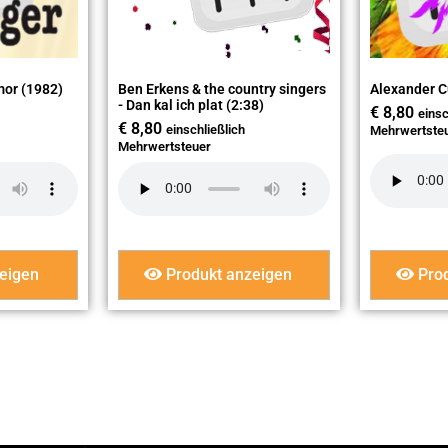
mor (1982)
Ben Erkens & the country singers
Alexander C
- Dan kal ich plat (2:38)
€
8,80
einsc
€
8,80
einschließlich
Mehrwertste
Mehrwertsteuer
eigen
Produkt anzeigen
Prod