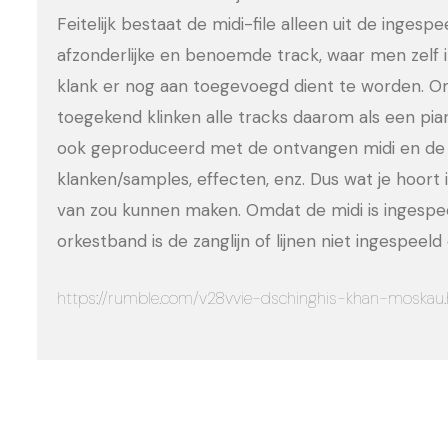
Feitelijk bestaat de midi-file alleen uit de ingesp
afzonderlijke en benoemde track, waar men zelf 
klank er nog aan toegevoegd dient te worden. Om
toegekend klinken alle tracks daarom als een pia
ook geproduceerd met de ontvangen midi en de 
klanken/samples, effecten, enz. Dus wat je hoort is
van zou kunnen maken. Omdat de midi is ingesp
orkestband is de zanglijn of lijnen niet ingespee
https://rumble.com/v28vvie-dschinghis-khan-moskau.