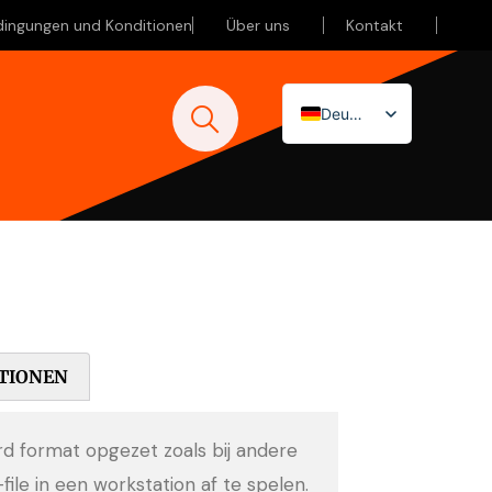
dingungen und Konditionen
Über uns
Kontakt
Deutsch
Nederlands
English (UK)
TIONEN
ard format opgezet zoals bij andere
-file in een workstation af te spelen.