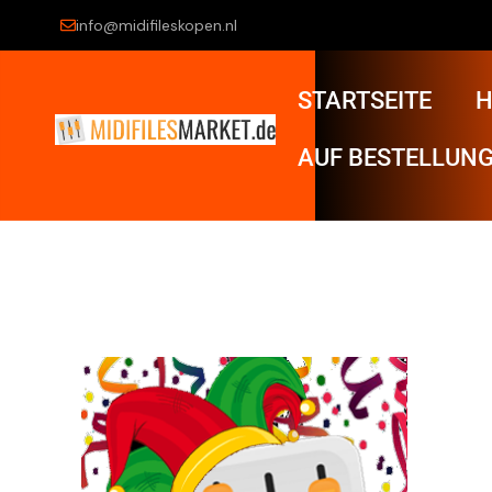
info@midifileskopen.nl
STARTSEITE
H
AUF BESTELLUNG