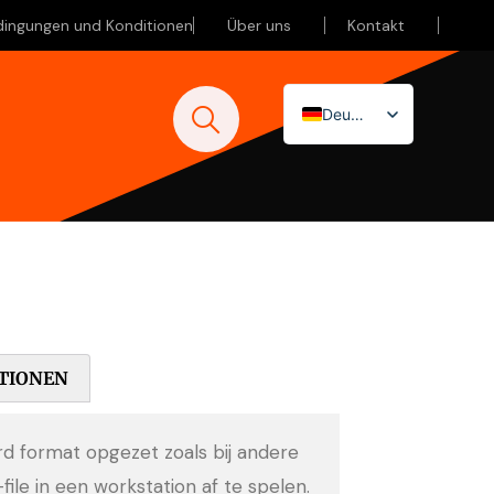
dingungen und Konditionen
Über uns
Kontakt
Deutsch
Nederlands
English (UK)
TIONEN
ard format opgezet zoals bij andere
-file in een workstation af te spelen.