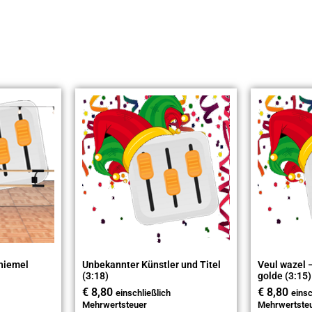
 hiemel
Unbekannter Künstler und Titel
Veul wazel 
(3:18)
golde (3:15)
€
8,80
€
8,80
einschließlich
einsc
Mehrwertsteuer
Mehrwertste