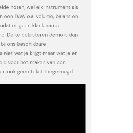
eelde noten, wel elk instrument als
in een DAW o.a. volume, balans en
dat er geen klank aan is
no. De te beluisteren demo is dan
bij ons beschikbare
 niet wat je krijgt maar wat je er
eeld voor het maken van een
ld en ook geen tekst toegevoegd.