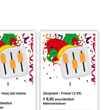
– Geej ziet miene
Ziesjoem! - Friete! (2:39)
€
8,80
einschließlich
hließlich
Mehrwertsteuer
uer