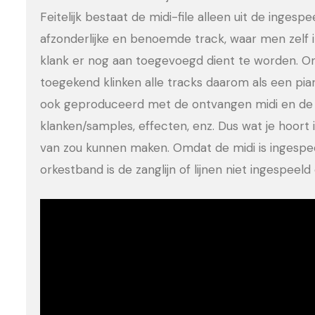
Feitelijk bestaat de midi-file alleen uit de ingesp
afzonderlijke en benoemde track, waar men zelf 
klank er nog aan toegevoegd dient te worden. Om
toegekend klinken alle tracks daarom als een pia
ook geproduceerd met de ontvangen midi en de 
klanken/samples, effecten, enz. Dus wat je hoort is
van zou kunnen maken. Omdat de midi is ingesp
orkestband is de zanglijn of lijnen niet ingespee