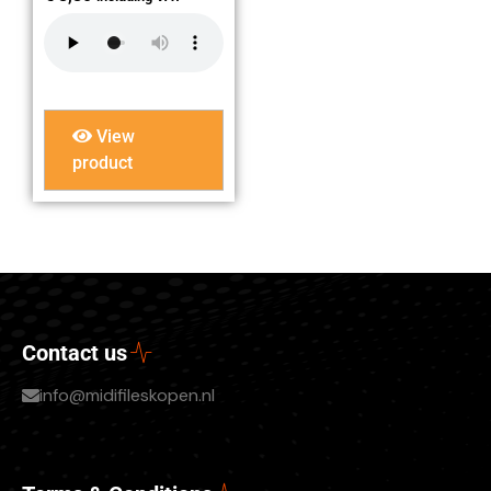
View
product
Contact us
info@midifileskopen.nl