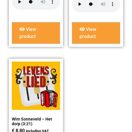
View
View
product
product
Wim Sonneveld – Het
dorp (3:21)
€
8,80
including VAT