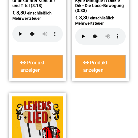
Unbekannter Künstler
Kylie Minogue ft Dikkie
und Titel (3:18)
Dik - Die Loco-Bewegung
(3:33)
€
8,80
einschließlich
€
8,80
einschließlich
Mehrwertsteuer
Mehrwertsteuer
Produkt
Produkt
anzeigen
anzeigen