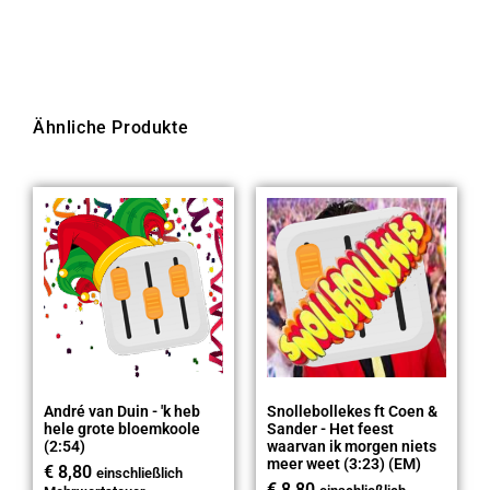
Ähnliche Produkte
André van Duin - 'k heb
Snollebollekes ft Coen &
hele grote bloemkoole
Sander - Het feest
(2:54)
waarvan ik morgen niets
meer weet (3:23) (EM)
€
8,80
einschließlich
€
8,80