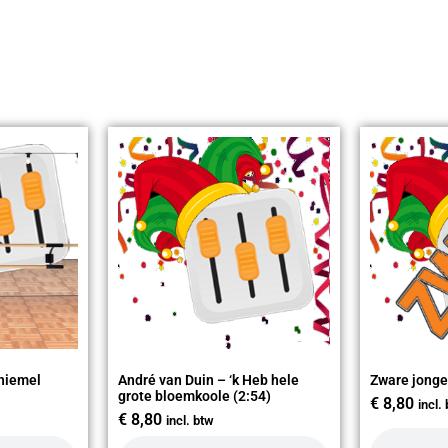
 hiemel
André van Duin – ‘k Heb hele
Zware jonge
grote bloemkoole (2:54)
€
8,80
incl.
€
8,80
incl. btw