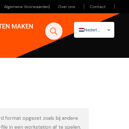
Algemene Voorwaarden
Over ons
Contact
ATEN MAKEN
Nederlands
English (UK)
Deutsch
ard format opgezet zoals bij andere
-file in een workstation af te spelen.