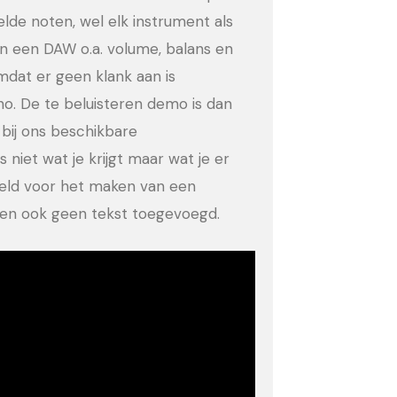
eelde noten, wel elk instrument als
in een DAW o.a. volume, balans en
dat er geen klank aan is
no. De te beluisteren demo is dan
bij ons beschikbare
 niet wat je krijgt maar wat je er
eeld voor het maken van een
ld en ook geen tekst toegevoegd.