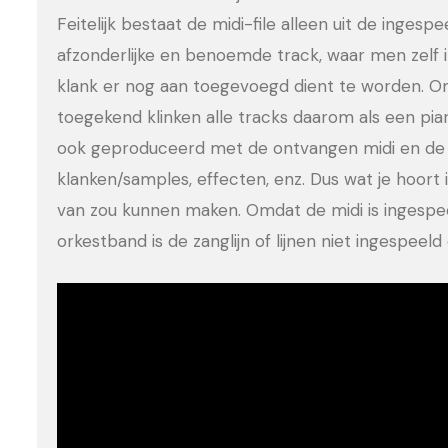
Feitelijk bestaat de midi-file alleen uit de ingesp
afzonderlijke en benoemde track, waar men zelf 
klank er nog aan toegevoegd dient te worden. Om
toegekend klinken alle tracks daarom als een pia
ook geproduceerd met de ontvangen midi en de 
klanken/samples, effecten, enz. Dus wat je hoort is
van zou kunnen maken. Omdat de midi is ingesp
orkestband is de zanglijn of lijnen niet ingespee