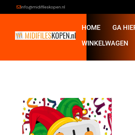
info@midifileskopen.nl
HOME
GA HIE
WINKELWAGEN